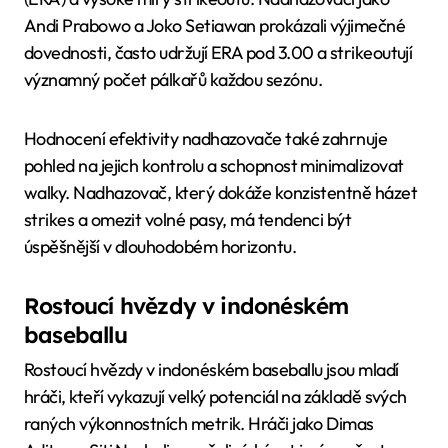
Andi Prabowo a Joko Setiawan prokázali výjimečné
dovednosti, často udržují ERA pod 3.00 a strikeoutují
významný počet pálkařů každou sezónu.
Hodnocení efektivity nadhazovače také zahrnuje
pohled na jejich kontrolu a schopnost minimalizovat
walky. Nadhazovač, který dokáže konzistentně házet
strikes a omezit volné pasy, má tendenci být
úspěšnější v dlouhodobém horizontu.
Rostoucí hvězdy v indonéském
baseballu
Rostoucí hvězdy v indonéském baseballu jsou mladí
hráči, kteří vykazují velký potenciál na základě svých
raných výkonnostních metrik. Hráči jako Dimas