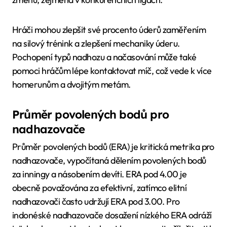
Hráči mohou zlepšit své procento úderů zaměřením
na silový trénink a zlepšení mechaniky úderu.
Pochopení typů nadhozu a načasování může také
pomoci hráčům lépe kontaktovat míč, což vede k více
homerunům a dvojitým metám.
Průměr povolených bodů pro
nadhazovače
Průměr povolených bodů (ERA) je kritická metrika pro
nadhazovače, vypočítaná dělením povolených bodů
za inningy a násobením devíti. ERA pod 4.00 je
obecně považována za efektivní, zatímco elitní
nadhazovači často udržují ERA pod 3.00. Pro
indonéské nadhazovače dosažení nízkého ERA odráží