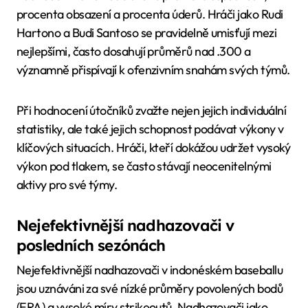
procenta obsazení a procenta úderů. Hráči jako Rudi
Hartono a Budi Santoso se pravidelně umisťují mezi
nejlepšími, často dosahují průměrů nad .300 a
významně přispívají k ofenzivním snahám svých týmů.
Při hodnocení útočníků zvažte nejen jejich individuální
statistiky, ale také jejich schopnost podávat výkony v
klíčových situacích. Hráči, kteří dokážou udržet vysoký
výkon pod tlakem, se často stávají neocenitelnými
aktivy pro své týmy.
Nejefektivnější nadhazovači v
posledních sezónách
Nejefektivnější nadhazovači v indonéském baseballu
jsou uznáváni za své nízké průměry povolených bodů
(ERA) a vysoké míry strikeoutů. Nadhazovači jako