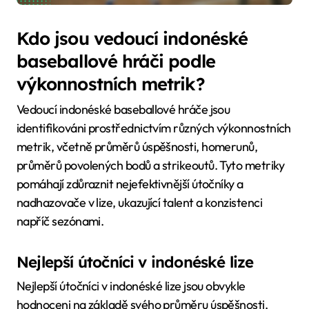
Kdo jsou vedoucí indonéské
baseballové hráči podle
výkonnostních metrik?
Vedoucí indonéské baseballové hráče jsou
identifikováni prostřednictvím různých výkonnostních
metrik, včetně průměrů úspěšnosti, homerunů,
průměrů povolených bodů a strikeoutů. Tyto metriky
pomáhají zdůraznit nejefektivnější útočníky a
nadhazovače v lize, ukazující talent a konzistenci
napříč sezónami.
Nejlepší útočníci v indonéské lize
Nejlepší útočníci v indonéské lize jsou obvykle
hodnoceni na základě svého průměru úspěšnosti,