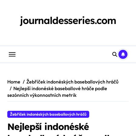
Skip
to
content
journaldesseries.com
Home
Žebříček indonéských baseballových hráčů
Nejlepší indonéské baseballové hráče podle
sezónních výkonnostních metrik
Žebříček indonéských baseballových hráčů
Nejlepší indonéské