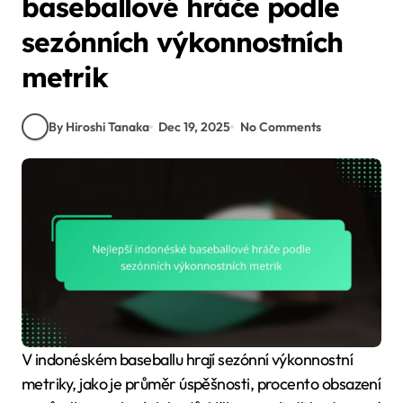
baseballové hráče podle
sezónních výkonnostních
metrik
By Hiroshi Tanaka
Dec 19, 2025
No Comments
V indonéském baseballu hrají sezónní výkonnostní
metriky, jako je průměr úspěšnosti, procento obsazení