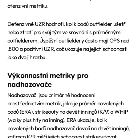
ofenzivní metriku.
Defenzivně UZR hodnotí, kolik bodů outfielder ušetří
nebo ztratí pro svůj tým ve srovnání s průměrným
outfielderem. Úspěšní outfieldery často mají OPS nad
.800 a pozitivní UZR, což ukazuje na jejich schopnosti
jako dvojí hrozbu.
Výkonnostní metriky pro
nadhazovače
Nadhazovači jsou primárně hodnoceni
prostřednictvím metrik, jako je průměr povolených
bodů (ERA), strikeouty na devět inningů (K/9) a WHIP
(walky plus hity na inning). ERA ukazuje, kolik
povolených bodů nadhazovač dovolí na devět inningů,
zatímco K/9 měří jejich schopnost strikeoutovat.