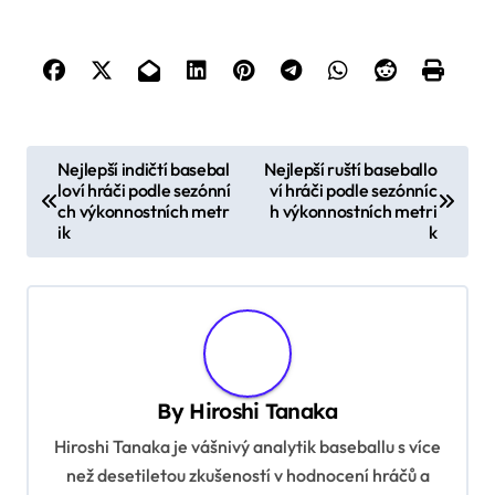
P
Nejlepší indičtí basebal
Nejlepší ruští baseballo
loví hráči podle sezónní
ví hráči podle sezónníc
o
ch výkonnostních metr
h výkonnostních metri
s
ik
k
t
n
a
v
By
Hiroshi Tanaka
i
Hiroshi Tanaka je vášnivý analytik baseballu s více
g
než desetiletou zkušeností v hodnocení hráčů a
a