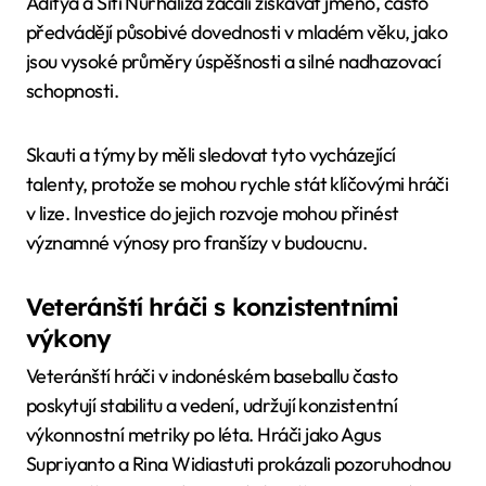
Aditya a Siti Nurhaliza začali získávat jméno, často
předvádějí působivé dovednosti v mladém věku, jako
jsou vysoké průměry úspěšnosti a silné nadhazovací
schopnosti.
Skauti a týmy by měli sledovat tyto vycházející
talenty, protože se mohou rychle stát klíčovými hráči
v lize. Investice do jejich rozvoje mohou přinést
významné výnosy pro franšízy v budoucnu.
Veteránští hráči s konzistentními
výkony
Veteránští hráči v indonéském baseballu často
poskytují stabilitu a vedení, udržují konzistentní
výkonnostní metriky po léta. Hráči jako Agus
Supriyanto a Rina Widiastuti prokázali pozoruhodnou