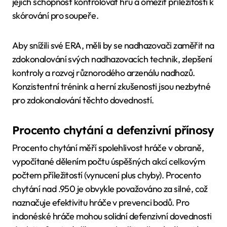
jejich schopnost kontrolovat hru a omezit příležitosti k
skórování pro soupeře.
Aby snížili své ERA, měli by se nadhazovači zaměřit na
zdokonalování svých nadhazovacích technik, zlepšení
kontroly a rozvoj různorodého arzenálu nadhozů.
Konzistentní trénink a herní zkušenosti jsou nezbytné
pro zdokonalování těchto dovedností.
Procento chytání a defenzivní přínosy
Procento chytání měří spolehlivost hráče v obraně,
vypočítané dělením počtu úspěšných akcí celkovým
počtem příležitostí (vynucení plus chyby). Procento
chytání nad .950 je obvykle považováno za silné, což
naznačuje efektivitu hráče v prevenci bodů. Pro
indonéské hráče mohou solidní defenzivní dovednosti