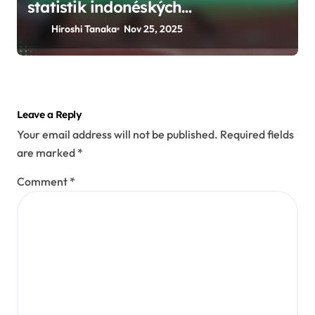
statistik indonéských
baseballových hráčů
Hiroshi Tanaka
Nov 25, 2025
Leave a Reply
Your email address will not be published.
Required fields
are marked
*
Comment
*