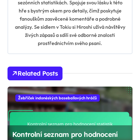
sezónních statistikách. Spojuje svou lásku k této
t
hře s bystrým okem pro detaily, čímž poskytuje
i
fanouškům zasvěcené komentáře a podrobné
analýzy. Se sídlem v Tokiu si Hiroshi užívá návštěvy
o
živých zápasů a sdílí své odborné znalosti
n
prostřednictvím svého psaní.
Related Posts
Žebříček indonéských baseballových hráčů
Kontrolní seznam pro hodnocení