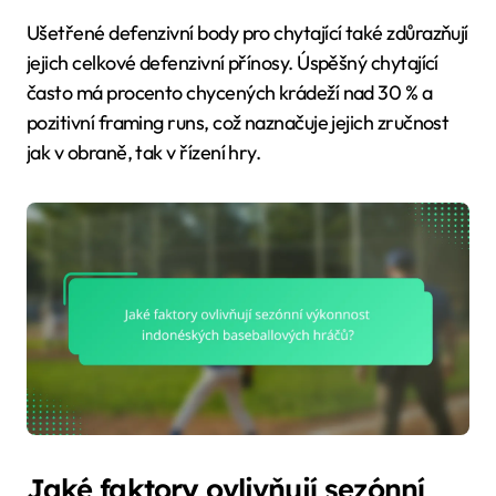
Ušetřené defenzivní body pro chytající také zdůrazňují
jejich celkové defenzivní přínosy. Úspěšný chytající
často má procento chycených krádeží nad 30 % a
pozitivní framing runs, což naznačuje jejich zručnost
jak v obraně, tak v řízení hry.
Jaké faktory ovlivňují sezónní