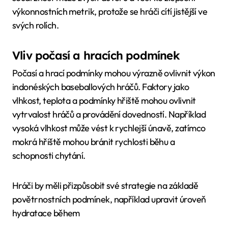
výkonnostních metrik, protože se hráči cítí jistější ve
svých rolích.
Vliv počasí a hracích podmínek
Počasí a hrací podmínky mohou výrazně ovlivnit výkon
indonéských baseballových hráčů. Faktory jako
vlhkost, teplota a podmínky hřiště mohou ovlivnit
vytrvalost hráčů a provádění dovedností. Například
vysoká vlhkost může vést k rychlejší únavě, zatímco
mokrá hřiště mohou bránit rychlosti běhu a
schopnosti chytání.
Hráči by měli přizpůsobit své strategie na základě
povětrnostních podmínek, například upravit úroveň
hydratace během