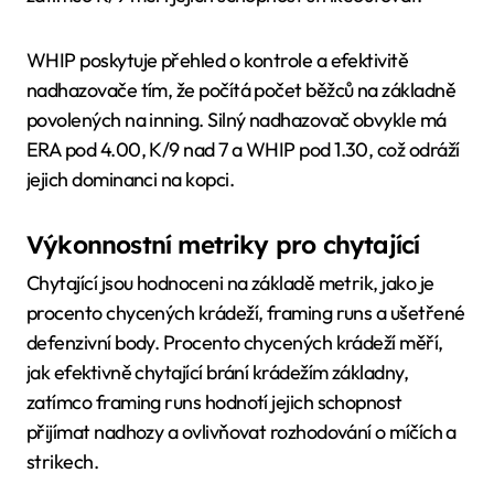
WHIP poskytuje přehled o kontrole a efektivitě
nadhazovače tím, že počítá počet běžců na základně
povolených na inning. Silný nadhazovač obvykle má
ERA pod 4.00, K/9 nad 7 a WHIP pod 1.30, což odráží
jejich dominanci na kopci.
Výkonnostní metriky pro chytající
Chytající jsou hodnoceni na základě metrik, jako je
procento chycených krádeží, framing runs a ušetřené
defenzivní body. Procento chycených krádeží měří,
jak efektivně chytající brání krádežím základny,
zatímco framing runs hodnotí jejich schopnost
přijímat nadhozy a ovlivňovat rozhodování o míčích a
strikech.