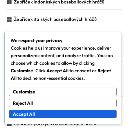
Žebříček indonéských baseballových hráčů
Žebříček italských baseballových hráčů
Žebříček izraelských baseballových hráčů
We respect your privacy
Cookies help us improve your experience, deliver
Žebříček japonských baseballových hráčů
personalized content, and analyze traffic. You can
choose which cookies to allow by clicking
Customize
. Click
Accept All
to consent or
Reject
Žebříček korejských baseballových hráčů
All
to decline non-essential cookies.
Žebříček maďarských baseballových hráčů
Customize
Reject All
Žebříček německých baseballových hráčů
Accept All
Žebříček polských baseballových hráčů