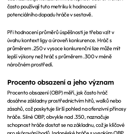
často používají tuto metriku k hodnocení
potenciálního dopadu hráče v sestavě.
Při hodnocení průměrů úspěšnosti je třeba vzít v
úvahu kontext ligy a úroveň konkurence. Hráč s
průměrem .250 v vysoce konkurenční lize může mít
lepší výkony než hráč s průměrem .300 v méně
náročném prostředí.
Procento obsazení a jeho význam
Procento obsazení (OBP) měří, jak často hráč
dosáhne základny prostřednictvím hitů, walků nebo
zásahů, což poskytuje širší pohled na ofenzivní přínosy
hráče. Silné OBP, obvykle nad .350, naznačuje
schopnost hráče dostat se na základnu, což je klíčové
pro skórování bodů. Indonéské hráče s vysokým OBP