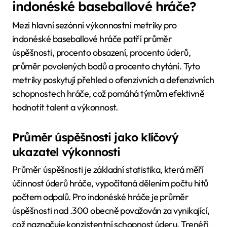
indonéské baseballové hráče?
Mezi hlavní sezónní výkonnostní metriky pro
indonéské baseballové hráče patří průměr
úspěšnosti, procento obsazení, procento úderů,
průměr povolených bodů a procento chytání. Tyto
metriky poskytují přehled o ofenzivních a defenzivních
schopnostech hráče, což pomáhá týmům efektivně
hodnotit talent a výkonnost.
Průměr úspěšnosti jako klíčový
ukazatel výkonnosti
Průměr úspěšnosti je základní statistika, která měří
účinnost úderů hráče, vypočítaná dělením počtu hitů
počtem odpalů. Pro indonéské hráče je průměr
úspěšnosti nad .300 obecně považován za vynikající,
což naznačuje konzistentní schopnost úderu. Trenéři