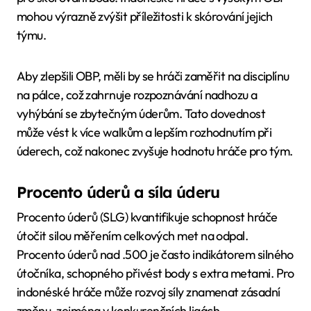
mohou výrazně zvýšit příležitosti k skórování jejich
týmu.
Aby zlepšili OBP, měli by se hráči zaměřit na disciplínu
na pálce, což zahrnuje rozpoznávání nadhozu a
vyhýbání se zbytečným úderům. Tato dovednost
může vést k více walkům a lepším rozhodnutím při
úderech, což nakonec zvyšuje hodnotu hráče pro tým.
Procento úderů a síla úderu
Procento úderů (SLG) kvantifikuje schopnost hráče
útočit silou měřením celkových met na odpal.
Procento úderů nad .500 je často indikátorem silného
útočníka, schopného přivést body s extra metami. Pro
indonéské hráče může rozvoj síly znamenat zásadní
změnu, zejména v konkurenčních ligách.