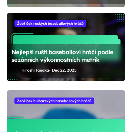
Žebříček ruských baseballových hráčů
Nejlepší ruští baseballoví hráči podle
sezónních výkonnostních metrik
Hiroshi Tanaka
Dec 22, 2025
Žebříček izraelských baseballových hráčů