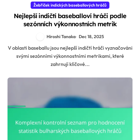
Žebříček indických baseballových hráčů
Nejlepší indičtí baseballoví hráči podle
sezónních výkonnostních metrik
Hiroshi Tanaka
Dec 18, 2025
V oblasti baseballu jsou nejlepší indičtí hráči vyznačováni
svými sezónními výkonnostními metrikami, které
zahrnují klíčové...