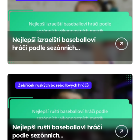
Nejlepší izraelští baseballoví
hráči podle sezónních
výkonnostních metrik
Žebříček ruských baseballových hráčů
Nejlepší ruští baseballoví hráči
podle sezónních