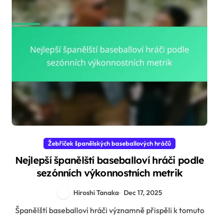
Žebříček španělských baseballových hráčů
Nejlepší španělští baseballoví hráči podle
sezónních výkonnostních metrik
Hiroshi Tanaka
Dec 17, 2025
Španělští baseballoví hráči významně přispěli k tomuto