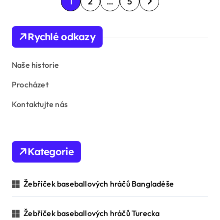
1
2
…
5
o
s
Rychlé odkazy
t
s
Naše historie
p
Procházet
a
Kontaktujte nás
g
i
n
Kategorie
a
t
Žebříček baseballových hráčů Bangladéše
i
o
Žebříček baseballových hráčů Turecka