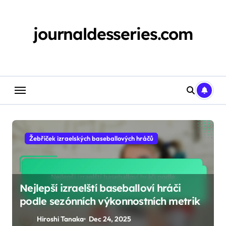
Skip
to
content
journaldesseries.com
Žebříček izraelských baseballových hráčů
Nejlepší izraelští baseballoví hráči
podle sezónních výkonnostních metrik
Hiroshi Tanaka
Dec 24, 2025