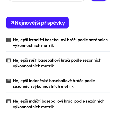
a
r
c
h
Nejnovější příspěvky
f
o
r
Nejlepší izraelští baseballoví hráči podle sezónních
:
výkonnostních metrik
Nejlepší ruští baseballoví hráči podle sezónních
výkonnostních metrik
Nejlepší indonéské baseballové hráče podle
sezónních výkonnostních metrik
Nejlepší indičtí baseballoví hráči podle sezónních
výkonnostních metrik