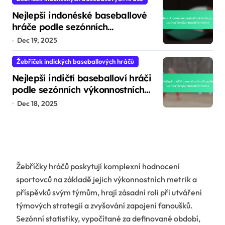
Nejlepší indonéské baseballové
hráče podle sezónních
výkonnostních metrik
Dec 19, 2025
Žebříček indických baseballových hráčů
Nejlepší indičtí baseballoví hráči
podle sezónních výkonnostních
metrik
Dec 18, 2025
Žebříčky hráčů poskytují komplexní hodnocení
sportovců na základě jejich výkonnostních metrik a
příspěvků svým týmům, hrají zásadní roli při utváření
týmových strategií a zvyšování zapojení fanoušků.
Sezónní statistiky, vypočítané za definované období,