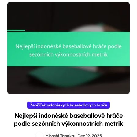
Žebříček indonéských baseballových hráčů
Nejlepší indonéské baseballové hráče
podle sezónních výkonnostních metrik
Hiroshi Tanaka
Dec 19, 2025