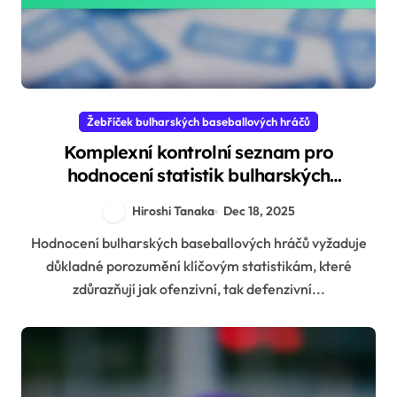
Žebříček bulharských baseballových hráčů
Komplexní kontrolní seznam pro
hodnocení statistik bulharských
baseballových hráčů
Hiroshi Tanaka
Dec 18, 2025
Hodnocení bulharských baseballových hráčů vyžaduje
důkladné porozumění klíčovým statistikám, které
zdůrazňují jak ofenzivní, tak defenzivní...