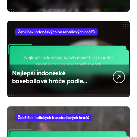
výkonnostních metrik
Žebříček indonéských baseballových hráčů
Nejlepší indonéské
baseballové hráče podle
sezónních výkonnostních
metrik
Žebříček indických baseballových hráčů