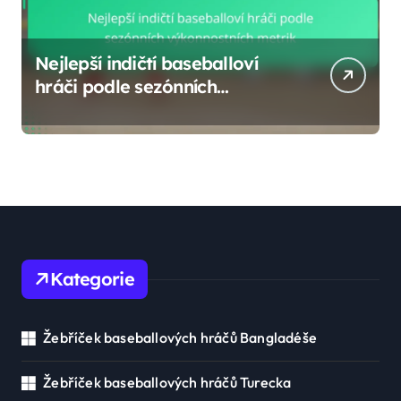
Nejlepší indičtí baseballoví
hráči podle sezónních
výkonnostních metrik
Kategorie
Žebříček baseballových hráčů Bangladéše
Žebříček baseballových hráčů Turecka