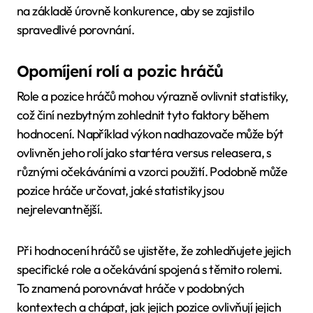
na základě úrovně konkurence, aby se zajistilo
spravedlivé porovnání.
Opomíjení rolí a pozic hráčů
Role a pozice hráčů mohou výrazně ovlivnit statistiky,
což činí nezbytným zohlednit tyto faktory během
hodnocení. Například výkon nadhazovače může být
ovlivněn jeho rolí jako startéra versus releasera, s
různými očekáváními a vzorci použití. Podobně může
pozice hráče určovat, jaké statistiky jsou
nejrelevantnější.
Při hodnocení hráčů se ujistěte, že zohledňujete jejich
specifické role a očekávání spojená s těmito rolemi.
To znamená porovnávat hráče v podobných
kontextech a chápat, jak jejich pozice ovlivňují jejich