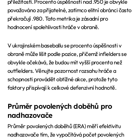
příležitostí. Procento úspěšnosti nad .950 je obvykle
považováno za přijatelné, zatímco elitní obránci často
překračují .980. Tato metrika je zásadní pro
hodnocení spolehlivosti hráče v obraně.
V ukrajinském baseballu se procento úspěšnosti v
obraně může lišit podle pozice, přičemž infielders se
obvykle očekává, že budou mít vyšší procenta než
outfielders. Věnujte pozornost rozsahu hráče a
schopnosti provádět obtížné akce, protože tyto
faktory přispívají k celkové defenzivní hodnotě.
Průměr povolených doběhů pro
nadhazovače
Průměr povolených doběhů (ERA) měří efektivitu
nadhazovače tím, že vypočítává počet povolených