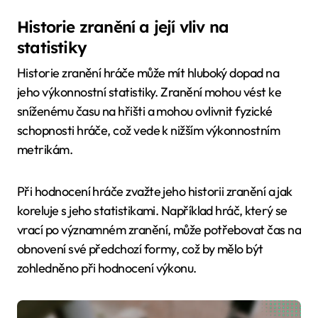
Historie zranění a její vliv na
statistiky
Historie zranění hráče může mít hluboký dopad na
jeho výkonnostní statistiky. Zranění mohou vést ke
sníženému času na hřišti a mohou ovlivnit fyzické
schopnosti hráče, což vede k nižším výkonnostním
metrikám.
Při hodnocení hráče zvažte jeho historii zranění a jak
koreluje s jeho statistikami. Například hráč, který se
vrací po významném zranění, může potřebovat čas na
obnovení své předchozí formy, což by mělo být
zohledněno při hodnocení výkonu.