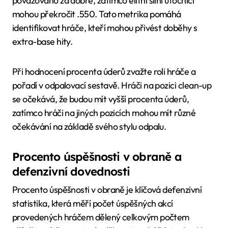
považováno za dobré, zatímco elitní silní útočníci
mohou překročit .550. Tato metrika pomáhá
identifikovat hráče, kteří mohou přivést doběhy s
extra-base hity.
Při hodnocení procenta úderů zvažte roli hráče a
pořadí v odpalovací sestavě. Hráči na pozici clean-up
se očekává, že budou mít vyšší procenta úderů,
zatímco hráči na jiných pozicích mohou mít různé
očekávání na základě svého stylu odpalu.
Procento úspěšnosti v obraně a
defenzivní dovednosti
Procento úspěšnosti v obraně je klíčová defenzivní
statistika, která měří počet úspěšných akcí
provedených hráčem dělený celkovým počtem