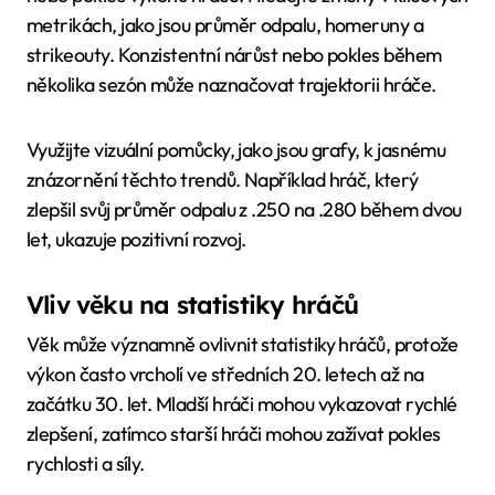
metrikách, jako jsou průměr odpalu, homeruny a
strikeouty. Konzistentní nárůst nebo pokles během
několika sezón může naznačovat trajektorii hráče.
Využijte vizuální pomůcky, jako jsou grafy, k jasnému
znázornění těchto trendů. Například hráč, který
zlepšil svůj průměr odpalu z .250 na .280 během dvou
let, ukazuje pozitivní rozvoj.
Vliv věku na statistiky hráčů
Věk může významně ovlivnit statistiky hráčů, protože
výkon často vrcholí ve středních 20. letech až na
začátku 30. let. Mladší hráči mohou vykazovat rychlé
zlepšení, zatímco starší hráči mohou zažívat pokles
rychlosti a síly.