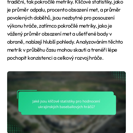
tradiční, tak pokročilé metriky. Klíčové statistiky, jako
je průměr odpalu, procento obsazení met, a průměr
povolených doběhů, jsou nezbytné pro posouzení
výkonu hráče, zatímco pokročilé metriky, jako je
vážený průměr obsazení met a ušetřené body v
obraně, nabízejí hlubší pohledy. Analyzováním těchto
metrik v průběhu času mohou skauti a trenéři lépe
pochopit konzistenci a celkový rozvoj hráče.