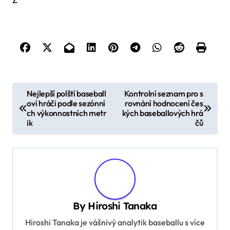
P
Nejlepší polští baseball
Kontrolní seznam pro s
oví hráči podle sezónní
rovnání hodnocení čes
o
ch výkonnostních metr
kých baseballových hrá
s
ik
čů
t
n
a
v
By
Hiroshi Tanaka
i
Hiroshi Tanaka je vášnivý analytik baseballu s více
g