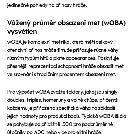
jedinečné pohledy na přínosy hráče.
Vážený průměr obsazení met (wOBA)
vysvětlen
wOBA je komplexní metrika, která měří celkový
ofenzivní přínos hráče tím, že přiřazuje různé váhy
různým typům hitů a plate appearances. Poskytuje
přesnější reprezentaci schopnosti hráče obsadit met
ve srovnání s tradičním procentem obsazení met.
Pro výpočet wOBA zvažte faktory, jako jsou singly,
doubles, triples, homeruny a volné chůze, přičemž
každému je přiřazena specifická váha na základě
jejich hodnoty pro produkci bodů. Typická wOBA škála
se pohybuje od přibližně .300 pro podprůměrné
útočníky po .400 nebo více pro elitní hráče.