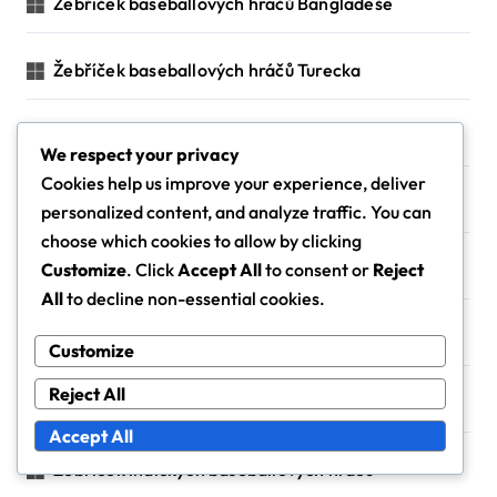
Žebříček baseballových hráčů Bangladéše
Žebříček baseballových hráčů Turecka
Žebříček baseballových hráčů v Portugalsku
We respect your privacy
Cookies help us improve your experience, deliver
Žebříček baseballových hráčů z Vietnamu
personalized content, and analyze traffic. You can
choose which cookies to allow by clicking
Žebříček českých baseballových hráčů
Customize
. Click
Accept All
to consent or
Reject
All
to decline non-essential cookies.
Žebříček francouzských baseballových hráčů
Customize
Reject All
Žebříček hráčů baseballu v USA
Accept All
Žebříček indických baseballových hráčů