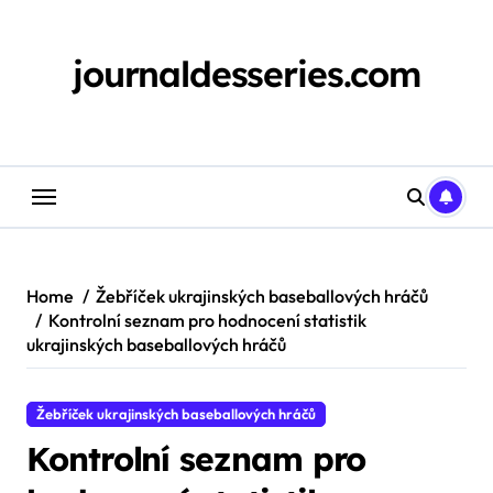
Skip
to
content
journaldesseries.com
Home
Žebříček ukrajinských baseballových hráčů
Kontrolní seznam pro hodnocení statistik
ukrajinských baseballových hráčů
Žebříček ukrajinských baseballových hráčů
Kontrolní seznam pro