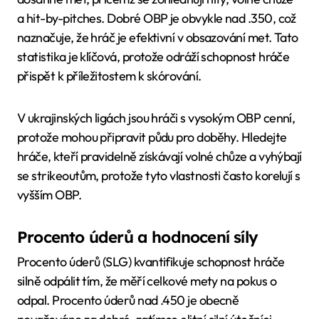
a hit-by-pitches. Dobré OBP je obvykle nad .350, což
naznačuje, že hráč je efektivní v obsazování met. Tato
statistika je klíčová, protože odráží schopnost hráče
přispět k příležitostem k skórování.
V ukrajinských ligách jsou hráči s vysokým OBP cenní,
protože mohou připravit půdu pro doběhy. Hledejte
hráče, kteří pravidelně získávají volné chůze a vyhýbají
se strikeoutům, protože tyto vlastnosti často korelují s
vyšším OBP.
Procento úderů a hodnocení síly
Procento úderů (SLG) kvantifikuje schopnost hráče
silně odpálit tím, že měří celkové mety na pokus o
odpal. Procento úderů nad .450 je obecně