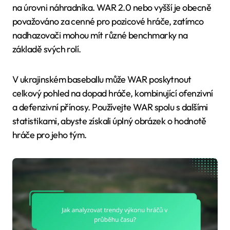
na úrovni náhradníka. WAR 2.0 nebo vyšší je obecně
považováno za cenné pro pozicové hráče, zatímco
nadhazovači mohou mít různé benchmarky na
základě svých rolí.
V ukrajinském baseballu může WAR poskytnout
celkový pohled na dopad hráče, kombinující ofenzivní
a defenzivní přínosy. Používejte WAR spolu s dalšími
statistikami, abyste získali úplný obrázek o hodnotě
hráče pro jeho tým.