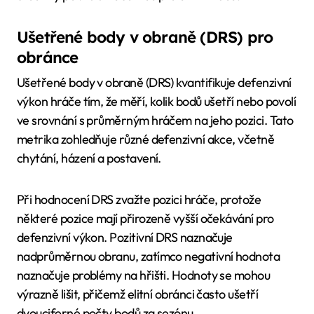
Ušetřené body v obraně (DRS) pro
obránce
Ušetřené body v obraně (DRS) kvantifikuje defenzivní
výkon hráče tím, že měří, kolik bodů ušetří nebo povolí
ve srovnání s průměrným hráčem na jeho pozici. Tato
metrika zohledňuje různé defenzivní akce, včetně
chytání, házení a postavení.
Při hodnocení DRS zvažte pozici hráče, protože
některé pozice mají přirozeně vyšší očekávání pro
defenzivní výkon. Pozitivní DRS naznačuje
nadprůměrnou obranu, zatímco negativní hodnota
naznačuje problémy na hřišti. Hodnoty se mohou
výrazně lišit, přičemž elitní obránci často ušetří
dvouciferné počty bodů za sezónu.