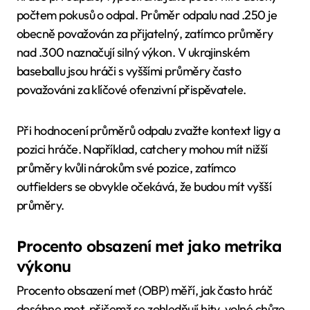
počtem pokusů o odpal. Průměr odpalu nad .250 je
obecně považován za přijatelný, zatímco průměry
nad .300 naznačují silný výkon. V ukrajinském
baseballu jsou hráči s vyššími průměry často
považováni za klíčové ofenzivní přispěvatele.
Při hodnocení průměrů odpalu zvažte kontext ligy a
pozici hráče. Například, catchery mohou mít nižší
průměry kvůli nárokům své pozice, zatímco
outfielders se obvykle očekává, že budou mít vyšší
průměry.
Procento obsazení met jako metrika
výkonu
Procento obsazení met (OBP) měří, jak často hráč
dosáhne met, přičemž se zohledňují hity, volné chůze